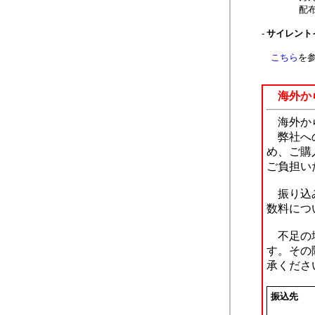
配布フ
サイレント
こちら
を
海外か
海外から
弊社への
め、ご購
ご負担い
振り込み
数料につ
不足の場
す。その
承くださ
振込先