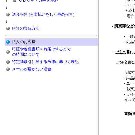
↓
クレジットカード決済
ユー
↓
特別
送金報告 (お支払いをした事の報告)
電子
↓
購買部など
暗証の登録方法
一般
法人のお客様
納品
暗証や各種書類をお届けするまで
ご注文書に
の時間について
特定商取引に関する法律に基づく表記
ご注文書に
メールが届かない場合
請求
納品
ユー
お支
ライ
イル
書類