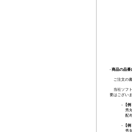
商品の品番
ご注文の書
当社ソフト
要はござい
【例
秀丸エ
配布フ
【例
秀丸メ