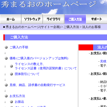
■
秀まるおのホームページ(サイトー企画)
>
ご購入方法
>
法人のお客様
ご購入方法
ご購入の手順
法人
↓
お支払い前
価格 (ご購入後のバージョンアップは無料)
見積
ライセンスの数え方、
電子
↓
ライセンス証書（使用許諾契約書）について
お支払い前
↓
団体割引について
↓
納品
見積、納品、請求書の自動発行サービス
ＣＤ
↓
電子
お支払方法
お支払い者
↓
お振込
通常