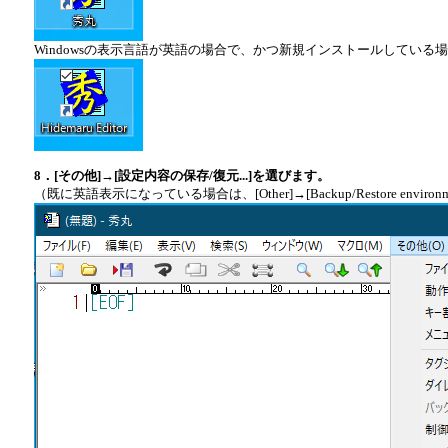
Windowsの表示言語が英語の場合で、かつ新規インストールしている場合は、
8．[その他]→[設定内容の保存/復元...]を選びます。
（既に英語表示になっている場合は、[Other]→[Backup/Restore environmen