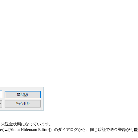
ても未送金状態になっています。
er]→[About Hidemaru Editor]）のダイアログから、同じ暗証で送金登録が