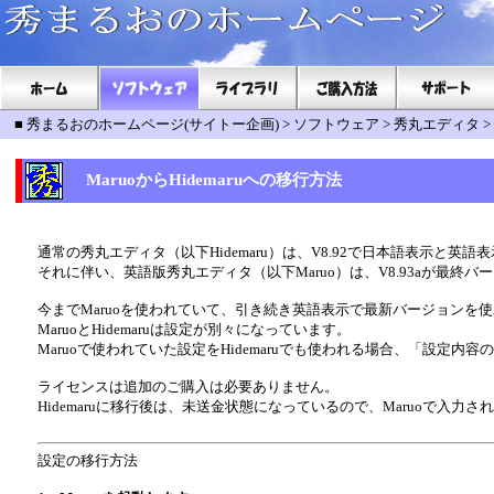
■
秀まるおのホームページ(サイトー企画)
>
ソフトウェア
>
秀丸エディタ
>
MaruoからHidemaruへの移行方法
通常の秀丸エディタ（以下Hidemaru）は、V8.92で日本語表示と
それに伴い、英語版秀丸エディタ（以下Maruo）は、V8.93aが最終
今までMaruoを使われていて、引き続き英語表示で最新バージョンを使わ
MaruoとHidemaruは設定が別々になっています。
Maruoで使われていた設定をHidemaruでも使われる場合、「設定
ライセンスは追加のご購入は必要ありません。
Hidemaruに移行後は、未送金状態になっているので、Maruoで入力さ
設定の移行方法