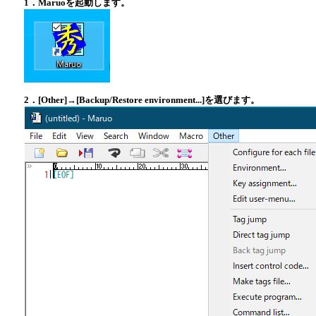
1．Maruoを起動します。
2．[Other]→[Backup/Restore environment...]を選びます。