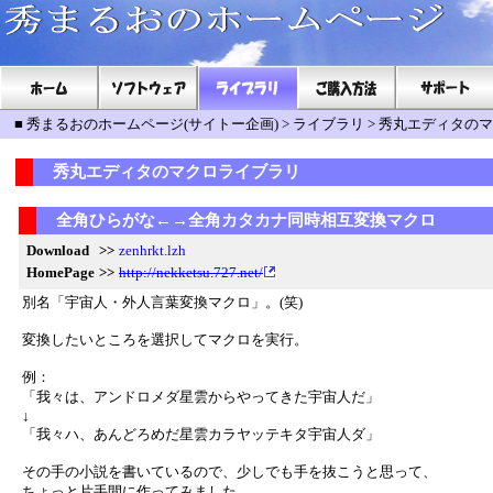
■
秀まるおのホームページ(サイトー企画)
>
ライブラリ
>
秀丸エディタのマ
秀丸エディタのマクロライブラリ
全角ひらがな←→全角カタカナ同時相互変換マクロ
Download
>>
zenhrkt.lzh
HomePage
>>
http://nekketsu.727.net/
別名「宇宙人・外人言葉変換マクロ」。(笑)
変換したいところを選択してマクロを実行。
例：
「我々は、アンドロメダ星雲からやってきた宇宙人だ」
↓
「我々ハ、あんどろめだ星雲カラヤッテキタ宇宙人ダ」
その手の小説を書いているので、少しでも手を抜こうと思って、
ちょっと片手間に作ってみました。