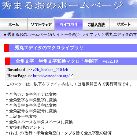
■
秀まるおのホームページ(サイトー企画)
>
ライブラリ
>
秀丸エディタのマ
秀丸エディタのマクロライブラリ
全角文字→半角文字変換マクロ「半閣下」ver2.10
Download
>>
z2h_henkan_210.lzh
HomePage
>>
http://www.odoru.org/
このマクロは、以下をファイル内もしくは選択範囲内で実行可能です。
* 全角カナを半角カナに変換
* 全角数字を半角数字に変換
* 全角英字を半角英字に変換
* 全角記号を半角記号に変換
* 上記を一括変換
* 全角スペースを半角スペースに変換
* 変換処理のアンドゥ
* (おまけ) 改行・半角全角空白・タブを除く全文字数の計算