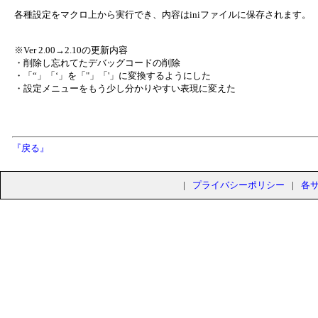
各種設定をマクロ上から実行でき、内容はiniファイルに保存されます。
※Ver 2.00→2.10の更新内容
・削除し忘れてたデバッグコードの削除
・「“」「‘」を「"」「'」に変換するようにした
・設定メニューをもう少し分かりやすい表現に変えた
『戻る』
|
プライバシーポリシー
|
各