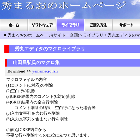
■
秀まるおのホームページ(サイトー企画)
>
ライブラリ
>
秀丸エディタのマ
秀丸エディタのマクロライブラリ
山田昌弘氏のマクロ集
Download
>>
yamamacro.lzh
マクロファイルの内容
(1)コメント(C対応)の削除
(2)空白行の削除
(3)GREP結果内のコメント(C対応)削除
(4)GREP結果内の空白行削除
コメント削除の結果、空白行になった場合等
(5)入力文字列を含む行を削除
(6)入力文字列を含まない行を削除
(5)(6)はGREP結果から
不要な行を削除するのに役に立つと思います。