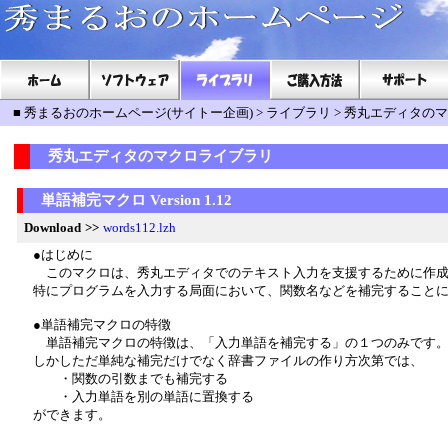
■
秀まるおのホームページ(サイトー企画)
>
ライブラリ
>
秀丸エディタのマ
秀丸エディタのマクロライブラリ
単語補完マクロ Version 1.12
Download
>>
words112.lzh
●はじめに
このマクロは、秀丸エディタでのテキスト入力を支援するために作成
特にプログラムを入力する局面において、関数名などを補完することに
●単語補完マクロの特徴
単語補完マクロの特徴は、「入力単語を補完する」の１つのみです。(-_
しかしただ単純な補完だけでなく辞書ファイルの作り方次第では、
・関数の引数までも補完する
・入力単語を別の単語に置換する
ができます。