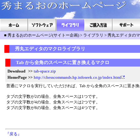
■
秀まるおのホームページ(サイトー企画)
>
ライブラリ
>
秀丸エディタのマ
秀丸エディタのマクロライブラリ
Tab から全角のスペースに置き換えるマクロ
Download
>>
tab-space.zip
HomePage
>>
http://chesscommands.hp.infoseek.co.jp/index.html
普通にマクロを実行していただければ、Tab から全角のスペースに置き
タブの文字数が2の場合、全角スペースは1つです。
タブの文字数が4の場合、全角スペースは2つです。
タブの文字数が8の場合、全角スペースは4つです。
『戻る』