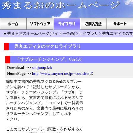
■
秀まるおのホームページ(サイトー企画)
>
ライブラリ
>
秀丸エディタのマ
秀丸エディタのマクロライブラリ
「サブルーチンジャンプ」Ver1.0
Download
>>
subjump.lzh
HomePage
>>
http://www.sanynet.ne.jp/~coolsite/
編集中文書内の秀丸マクロ＆Perlのサブルー
チンを調べて「記述したサブルーチンから、
サブルーチン本体へジャンプ」「サブルーチ
ン本体から、文書内で最初に現れるそのサブ
ルーチンへジャンプ」「コメントで一覧表示
されたものから、文書内で最初に現れるその
サブルーチンへジャンプ」してくれる
マクロ。
こまめにサブルーチン（関数）を作成する方