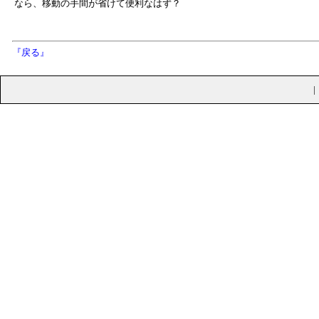
なら、移動の手間が省けて便利なはず？
『戻る』
|