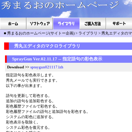
■
秀まるおのホームページ(サイトー企画)
>
ライブラリ
>
秀丸エディタのマ
秀丸エディタのマクロライブラリ
SprayGun Ver.02.11.17 -- 指定語句の彩色表示
Download
>>
spraygun021117.lzh
指定語句を彩色表示します。
秀丸メールでも実行できます。
以下の事が出来ます。
語句を更新して彩色する。
追加の語句を追加彩色する。
彩色履歴ファイルで彩色する。
彩色履歴ファイルの語句と追加語句を彩色する。
システムの彩色に追加する。
彩色表示を取除く。
システム彩色を復元する。