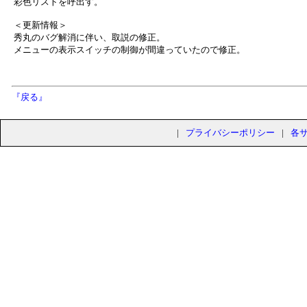
彩色リストを呼出す。
＜更新情報＞
秀丸のバグ解消に伴い、取説の修正。
メニューの表示スイッチの制御が間違っていたので修正。
『戻る』
|
プライバシーポリシー
|
各