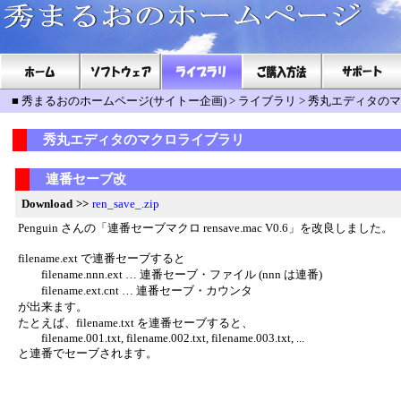
■
秀まるおのホームページ(サイトー企画)
>
ライブラリ
>
秀丸エディタのマ
秀丸エディタのマクロライブラリ
連番セーブ改
Download
>>
ren_save_.zip
Penguin さんの「連番セーブマクロ rensave.mac V0.6」を改良しました。
filename.ext で連番セーブすると
filename.nnn.ext … 連番セーブ・ファイル (nnn は連番)
filename.ext.cnt … 連番セーブ・カウンタ
が出来ます。
たとえば、filename.txt を連番セーブすると、
filename.001.txt, filename.002.txt, filename.003.txt, ...
と連番でセーブされます。