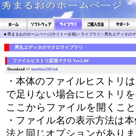
■
秀まるおのホームページ(サイトー企画)
>
ライブラリ
>
秀丸エディタのマ
秀丸エディタのマクロライブラリ
ファイルヒストリ拡張マクロ Ver2.00
Download
>>
morehist200.lzh
・本体のファイルヒストリは
で足りない場合にヒストリを
ここからファイルを開くこと
・ファイル名の表示方法は本
法と同じオプションがありま