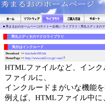
■
秀まるおのホームページ(サイトー企画)
>
ライブラリ
>
秀丸エディタのマ
秀丸エディタのマクロライブラリ
気分はインクルード
Download
>>
kinclude100.lzh
HomePage
>>
http://www.cml2-ccs.jp/~osa/
HTMLファイルなど、イン
ファイルに、
インクルードまがいな機能を
例えば、HTMLファイル中に