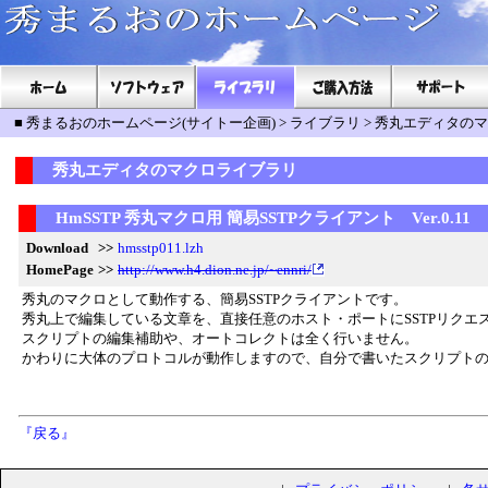
■
秀まるおのホームページ(サイトー企画)
>
ライブラリ
>
秀丸エディタのマ
秀丸エディタのマクロライブラリ
HmSSTP 秀丸マクロ用 簡易SSTPクライアント Ver.0.11
Download
>>
hmsstp011.lzh
HomePage
>>
http://www.h4.dion.ne.jp/~ennri/
秀丸のマクロとして動作する、簡易SSTPクライアントです。
秀丸上で編集している文章を、直接任意のホスト・ポートにSSTPリク
スクリプトの編集補助や、オートコレクトは全く行いません。
かわりに大体のプロトコルが動作しますので、自分で書いたスクリプト
『戻る』