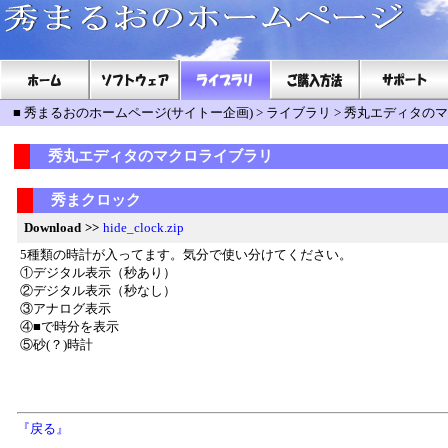
■
秀まるおのホームページ(サイトー企画)
>
ライブラリ
>
秀丸エディタのマ
秀丸エディタのマクロライブラリ
秀まクロック
Download
>>
hide_clock.zip
5種類の時計が入ってます。気分で使い分けてください。
①デジタル表示（秒あり）
②デジタル表示（秒なし）
③アナログ表示
④■で時分を表示
⑤砂(？)時計
『戻る』