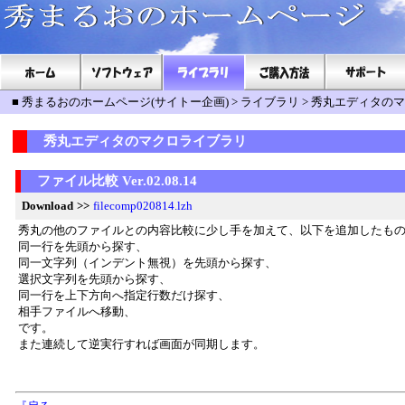
■
秀まるおのホームページ(サイトー企画)
>
ライブラリ
>
秀丸エディタのマ
秀丸エディタのマクロライブラリ
ファイル比較 Ver.02.08.14
Download
>>
filecomp020814.lzh
秀丸の他のファイルとの内容比較に少し手を加えて、以下を追加したも
同一行を先頭から探す、
同一文字列（インデント無視）を先頭から探す、
選択文字列を先頭から探す、
同一行を上下方向へ指定行数だけ探す、
相手ファイルへ移動、
です。
また連続して逆実行すれば画面が同期します。