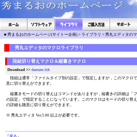
■
秀まるおのホームページ(サイトー企画)
>
ライブラリ
>
秀丸エディタのマ
秀丸エディタのマクロライブラリ
段組切り替えマクロ＆縦書きマクロ
Download
>>
dantate.lzh
段組は通常「ファイルタイプ別の設定」で指定しますが，このマクロで
意に切り替えができます。
縦書きモードの切り替えはコマンドがありますが，縦書きの詳細は「フ
の設定」で指定することになっています。このマクロはモードの切り替
の詳細も随意に切り替えができます。
※ 秀丸エディタ Ver.5.00 以上が必要です。
『戻る』