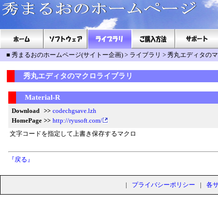
■
秀まるおのホームページ(サイトー企画)
>
ライブラリ
>
秀丸エディタのマ
秀丸エディタのマクロライブラリ
Material-R
Download
>>
codechgsave.lzh
HomePage
>>
http://ryusoft.com/
文字コードを指定して上書き保存するマクロ
『戻る』
|
プライバシーポリシー
|
各